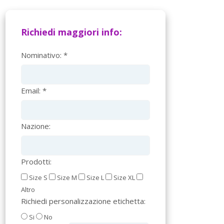
Richiedi maggiori info:
Nominativo: *
Email: *
Nazione:
Prodotti:
Size S
Size M
Size L
Size XL
Altro
Richiedi personalizzazione etichetta:
Si
No