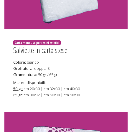
Carta monouso per centri estetici
Salviette in carta stese
Colore:
bianco
Groffatura:
doppia S
Grammatura:
50 gr / 65 gr
Misure disponibili:
50 gr:
cm 20x30 | cm 32x30 | cm 40x30
65 gr:
cm 38x32 | cm 50x38 | cm 58x38