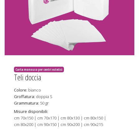
Carta monouso per centri estetici
Teli doccia
Colore:
bianco
Groffatura:
doppia S
Grammatura:
50 gr
Misure disponibili:
cm 70x150 | cm 70x170 | cm 80x130 | cm 80x150 |
cm 80x200 | cm 90x150 | cm 90x200 | cm 90x215