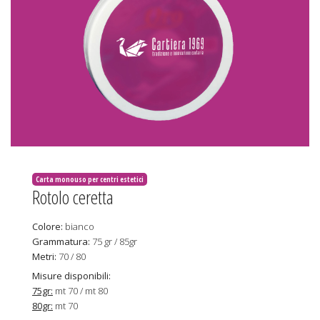
Carta monouso per centri estetici
Rotolo ceretta
Colore:
bianco
Grammatura:
75 gr / 85gr
Metri:
70 / 80
Misure disponibili:
75gr:
mt 70 / mt 80
80gr:
mt 70