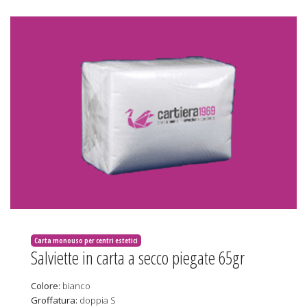
Carta monouso per centri estetici
Salviette in carta a secco piegate 65gr
Colore:
bianco
Groffatura:
doppia S