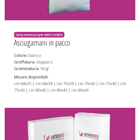
Carta monouso per centri estetici
Asciugamani in pacco
Colore:
bianco
Groffatura:
doppia S
Grammatura:
50 gr
Misure disponibili:
cm 68x35 | cm 68x38 | cm 70x38 | cm 70x40 | cm 75x40 | cm
75x43 | cm 80x40 | cm 80x45 | cm 80x49