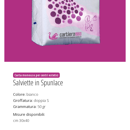
Carta monouso per centri estetici
Salviette in Spunlace
Colore:
bianco
Groffatura:
doppia S
Grammatura:
50 gr
Misure disponibili:
cm 30x40