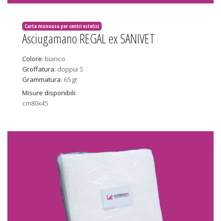
Carta monouso per centri estetici
Asciugamano REGAL ex SANIVET
Colore:
bianco
Groffatura:
doppia S
Grammatura:
65 gr
Misure disponibili:
cm80x45