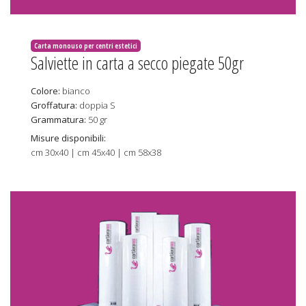
Carta monouso per centri estetici
Salviette in carta a secco piegate 50gr
Colore:
bianco
Groffatura:
doppia S
Grammatura:
50 gr
Misure disponibili:
cm 30x40 | cm 45x40 | cm 58x38