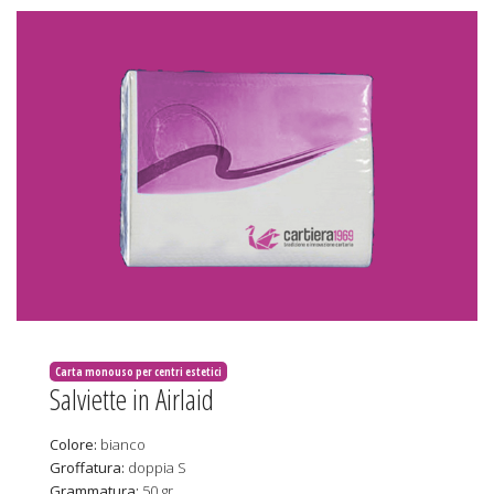
Carta monouso per centri estetici
Salviette in Airlaid
Colore:
bianco
Groffatura:
doppia S
Grammatura:
50 gr